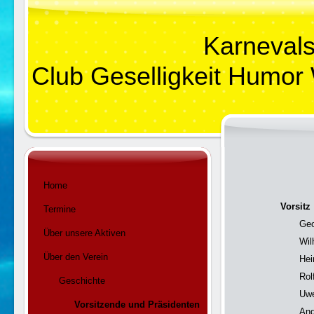
Karneval
Club Geselligkeit Humor
Home
Vorsitz
Termine
Geo
Über unsere Aktiven
Wil
Über den Verein
Hei
Rol
Geschichte
Uwe
Vorsitzende und Präsidenten
And