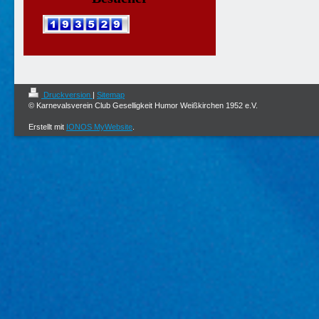
Druckversion
|
Sitemap
© Karnevalsverein Club Geselligkeit Humor Weißkirchen 1952 e.V.
Erstellt mit
IONOS MyWebsite
.