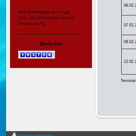
06.02.
Zum Eulenkurier
geht`s
hier
.
Infos und alle Ausgaben unserer
Vereinszeitung.
07.02.
09.02.
Besucher
12.02.
Terminän
Druckversion
|
Sitemap