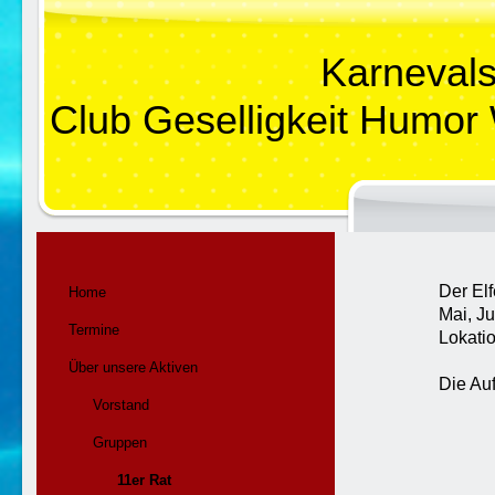
Karneval
Club Geselligkeit Humor
Der Elf
Home
Mai, J
Termine
Lokati
Über unsere Aktiven
Die Auf
Vorstand
Die G
Der E
Gruppen
Teiln
Unter
11er Rat