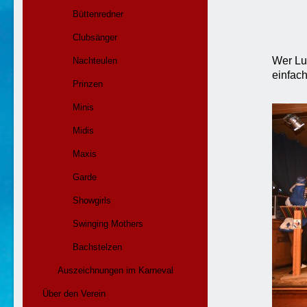
Unters
Büttenredner
Den V
und n
Clubsänger
Wer Lus
Nachteulen
einfach
Prinzen
Minis
Midis
Maxis
Garde
Showgirls
Swinging Mothers
Bachstelzen
Auszeichnungen im Karneval
Über den Verein