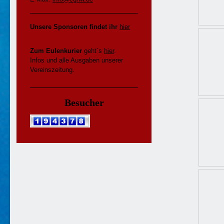
Unsere Sponsoren findet ihr
hier
Zum Eulenkurier
geht`s
hier
.
Infos und alle Ausgaben unserer
Vereinszeitung.
Besucher