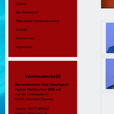
Galerie
Der Eulenkurier
Oberurseler Karnevalsvereine
Kontakt
Datenschutz
Impressum
Vereinsanschrift
Karnevalsverein Club Geselligkeit
Humor Weißkirchen 1952 e.V.
Auf der Entenweide 61
61440 Oberursel (Taunus)
Telefon: 06171-983612
E-Mail:
info@cghw.de