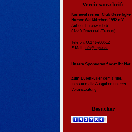
Vereinsanschrift
Karnevalsverein Club Geselligkei
Humor Weißkirchen 1952 e.V.
Auf der Entenweide 61
61440 Oberursel (Taunus)
Telefon: 06171-983612
E-Mail:
info@cghw.de
Unsere Sponsoren findet ihr
hier
Zum Eulenkurier
geht`s
hier
.
Infos und alle Ausgaben unserer
Vereinszeitung.
Besucher