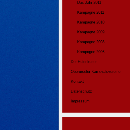
Das Jahr 2011
Kampagne 2011
Kampagne 2010
Kampagne 2009
Kampagne 2008
Kampagne 2006
Der Eulenkurier
Oberurseler Karnevalsvereine
Kontakt
Datenschutz
Impressum