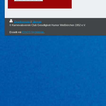
Druckversion
|
Sitemap
© Karnevalsverein Club Geselligkeit Humor Weißkirchen 1952 e.V.
Erstellt mit
IONOS MyWebsite
.