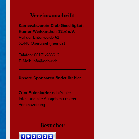
Vereinsanschrift
Karnevalsverein Club Geselligkeit
Humor Weißkirchen 1952 e.V.
Auf der Entenweide 61
61440 Oberursel (Taunus)
Telefon: 06171-983612
E-Mail:
info@cghw.de
Unsere Sponsoren findet ihr
hier
Zum Eulenkurier
geht`s
hier
.
Infos und alle Ausgaben unserer
Vereinszeitung.
Besucher