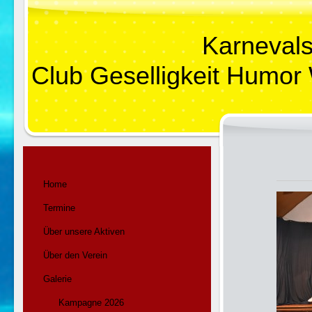
Karneval
Club Geselligkeit Humor
Home
Termine
Über unsere Aktiven
Über den Verein
Galerie
Kampagne 2026